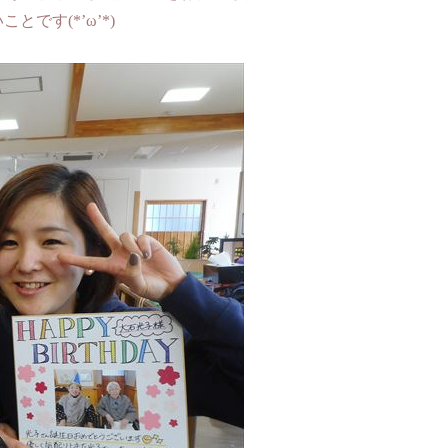
です(*’ω’*)