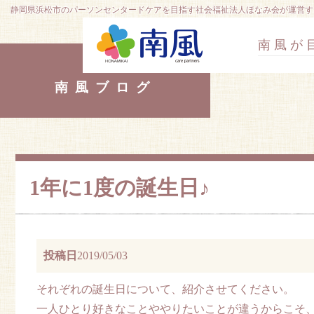
静岡県浜松市のパーソンセンタードケアを目指す社会福祉法人ほなみ会が運営す
南風が
南風ブログ
1年に1度の誕生日♪
投稿日
2019/05/03
それぞれの誕生日について、紹介させてください。
一人ひとり好きなことややりたいことが違うからこそ