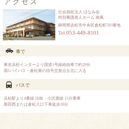
アクセス
社会福祉法人 ほなみ会
特別養護老人ホーム 南風
静岡県浜松市中央区倉松町593番地
053-449-8101
Tel.
車で
東名浜松インターより国道1号線経由車で約20分
国1バイパス・倉松東の信号交差点を北に入る
バスで
浜松駅より4番線 法枝・小沢渡線 15分乗車
新田西または倉松入口下車徒歩10分