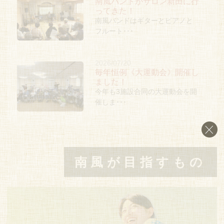
南風バンドがサロン新田に行
ってきた！
南風バンドはギターとピアノと
フルート･･･
2026/07/20
毎年恒例《大運動会》開催し
ました！
今年も3施設合同の大運動会を開
催しま･･･
南風が目指すもの