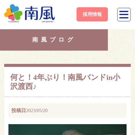
採用情報
南風ブログ
何と！4年ぶり！南風バンドin小
沢渡西♪
投稿日
2023/05/20