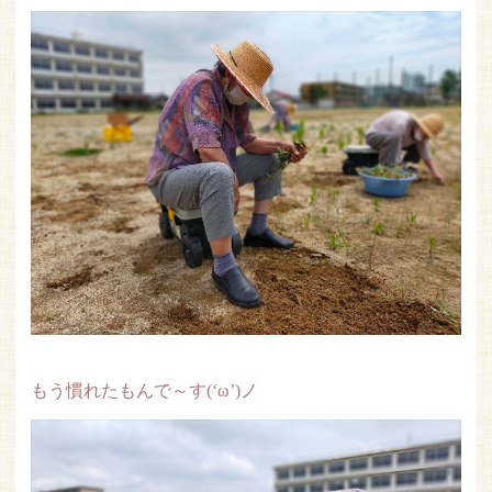
もう慣れたもんで～す(‘ω’)ノ